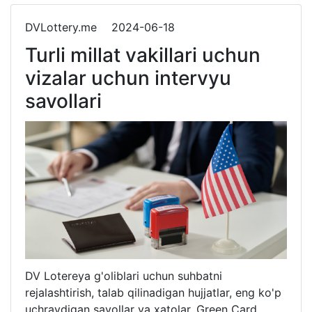
DVLottery.me
2024-06-18
Turli millat vakillari uchun
vizalar uchun intervyu
savollari
DV Lotereya g'oliblari uchun suhbatni
rejalashtirish, talab qilinadigan hujjatlar, eng ko'p
uchraydigan savollar va xatolar. Green Card