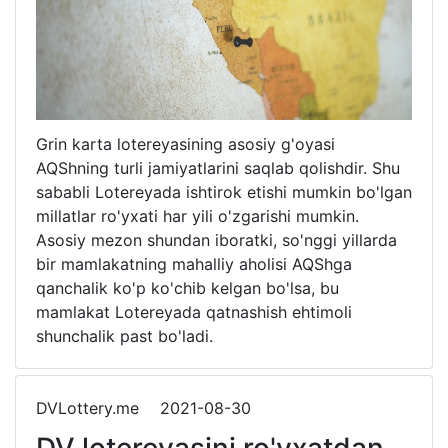
Grin karta lotereyasining asosiy g'oyasi
AQShning turli jamiyatlarini saqlab qolishdir. Shu
sababli Lotereyada ishtirok etishi mumkin bo'lgan
millatlar ro'yxati har yili o'zgarishi mumkin.
Asosiy mezon shundan iboratki, so'nggi yillarda
bir mamlakatning mahalliy aholisi AQShga
qanchalik ko'p ko'chib kelgan bo'lsa, bu
mamlakat Lotereyada qatnashish ehtimoli
shunchalik past bo'ladi.
DVLottery.me
2021-08-30
DV lotereyasini ro'yxatdan