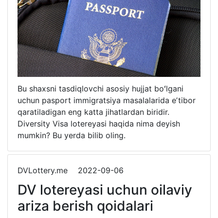
Bu shaxsni tasdiqlovchi asosiy hujjat boʻlgani
uchun pasport immigratsiya masalalarida eʼtibor
qaratiladigan eng katta jihatlardan biridir.
Diversity Visa lotereyasi haqida nima deyish
mumkin? Bu yerda bilib oling.
DVLottery.me
2022-09-06
DV lotereyasi uchun oilaviy
ariza berish qoidalari