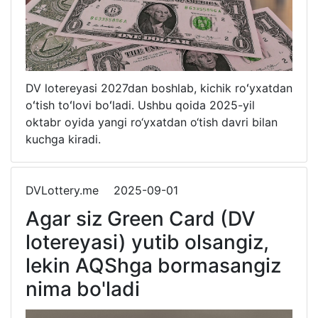
DV lotereyasi 2027dan boshlab, kichik roʻyxatdan
oʻtish toʻlovi boʻladi. Ushbu qoida 2025-yil
oktabr oyida yangi ro‘yxatdan o‘tish davri bilan
kuchga kiradi.
DVLottery.me
2025-09-01
Agar siz Green Card (DV
lotereyasi) yutib olsangiz,
lekin AQShga bormasangiz
nima bo'ladi