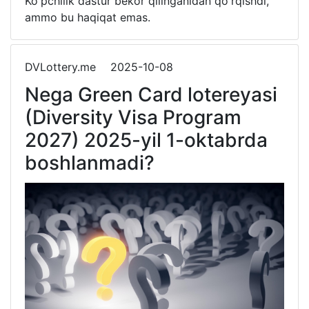
Ko'pchilik dastur bekor qilinganidan qo'rqishdi,
ammo bu haqiqat emas.
DVLottery.me
2025-10-08
Nega Green Card lotereyasi
(Diversity Visa Program
2027) 2025-yil 1-oktabrda
boshlanmadi?