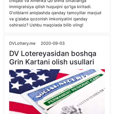
chiqadi va Amerika Qo'shma Shtatlariga
immigratsiya qilish huquqini qo'lga kiritadi.
G‘oliblarni aniqlashda qanday tamoyillar mavjud
va g‘alaba qozonish imkoniyatini qanday
oshirasiz? Ushbu maqolada bilib oling!
DVLottery.me
2020-09-03
DV Lotereyasidan boshqa
Grin Kartani olish usullari