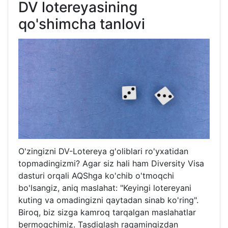
DV lotereyasining
qo'shimcha tanlovi
O'zingizni DV-Lotereya g'oliblari ro'yxatidan
topmadingizmi? Agar siz hali ham Diversity Visa
dasturi orqali AQShga ko'chib o'tmoqchi
bo'lsangiz, aniq maslahat: "Keyingi lotereyani
kuting va omadingizni qaytadan sinab ko'ring".
Biroq, biz sizga kamroq tarqalgan maslahatlar
bermoqchimiz. Tasdiqlash raqamingizdan