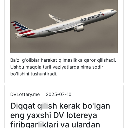
Ba'zi g'oliblar harakat qilmaslikka qaror qilishadi.
Ushbu maqola turli vaziyatlarda nima sodir
bo'lishini tushuntiradi.
DVLottery.me
2025-07-10
Diqqat qilish kerak bo'lgan
eng yaxshi DV lotereya
firibgarliklari va ulardan