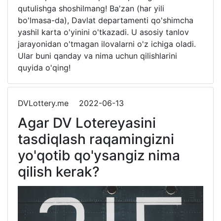
qutulishga shoshilmang! Ba'zan (har yili
bo'lmasa-da), Davlat departamenti qo'shimcha
yashil karta o'yinini o'tkazadi. U asosiy tanlov
jarayonidan o'tmagan ilovalarni o'z ichiga oladi.
Ular buni qanday va nima uchun qilishlarini
quyida o'qing!
DVLottery.me
2022-06-13
Agar DV Lotereyasini
tasdiqlash raqamingizni
yo'qotib qo'ysangiz nima
qilish kerak?