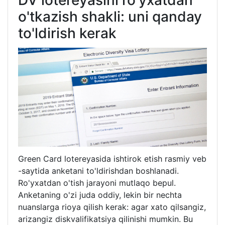
o'tkazish shakli: uni qanday
to'ldirish kerak
Green Card lotereyasida ishtirok etish rasmiy veb
-saytida anketani to'ldirishdan boshlanadi.
Ro'yxatdan o'tish jarayoni mutlaqo bepul.
Anketaning o'zi juda oddiy, lekin bir nechta
nuanslarga rioya qilish kerak: agar xato qilsangiz,
arizangiz diskvalifikatsiya qilinishi mumkin. Bu