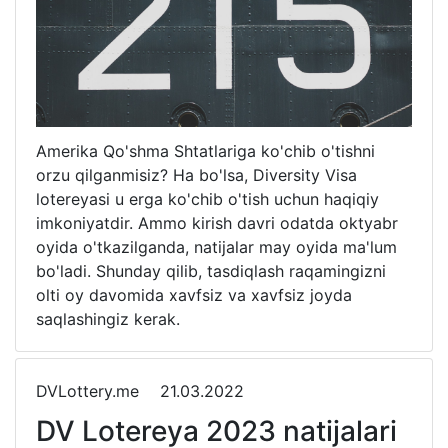
Amerika Qo'shma Shtatlariga ko'chib o'tishni
orzu qilganmisiz? Ha bo'lsa, Diversity Visa
lotereyasi u erga ko'chib o'tish uchun haqiqiy
imkoniyatdir. Ammo kirish davri odatda oktyabr
oyida o'tkazilganda, natijalar may oyida ma'lum
bo'ladi. Shunday qilib, tasdiqlash raqamingizni
olti oy davomida xavfsiz va xavfsiz joyda
saqlashingiz kerak.
DVLottery.me
21.03.2022
DV Lotereya 2023 natijalari