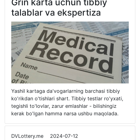
Grin karta uchun tibbiy
talablar va ekspertiza
Yashil kartaga da'vogarlarning barchasi tibbiy
ko'rikdan o'tishlari shart. Tibbiy testlar ro'yxati,
tegishli to'lovlar, zarur emlashlar - bilishingiz
kerak bo'lgan hamma narsa ushbu maqolada.
DVLottery.me
2024-07-12