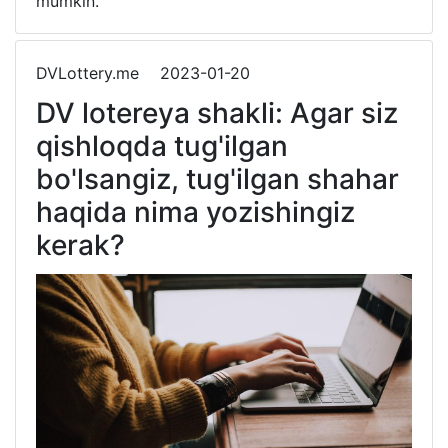
mumkin.
DVLottery.me
2023-01-20
DV lotereya shakli: Agar siz
qishloqda tug'ilgan
bo'lsangiz, tug'ilgan shahar
haqida nima yozishingiz
kerak?