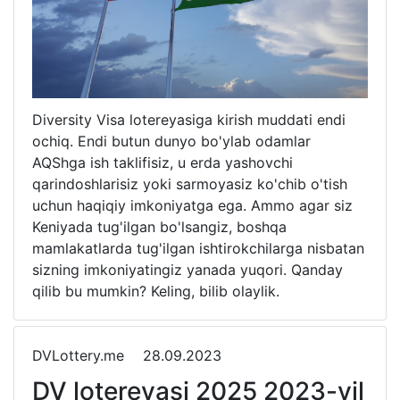
Diversity Visa lotereyasiga kirish muddati endi
ochiq. Endi butun dunyo bo'ylab odamlar
AQShga ish taklifisiz, u erda yashovchi
qarindoshlarisiz yoki sarmoyasiz ko'chib o'tish
uchun haqiqiy imkoniyatga ega. Ammo agar siz
Keniyada tug'ilgan bo'lsangiz, boshqa
mamlakatlarda tug'ilgan ishtirokchilarga nisbatan
sizning imkoniyatingiz yanada yuqori. Qanday
qilib bu mumkin? Keling, bilib olaylik.
DVLottery.me
28.09.2023
DV lotereyasi 2025 2023-yil